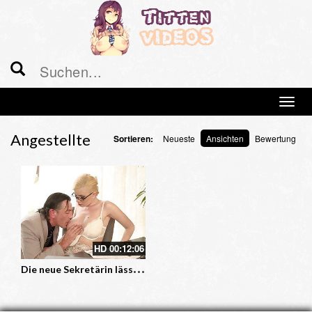
Angestellte
Sortieren:
Neueste
Ansichten
Bewertung
HD
00:12:06
D
ie neue Sekretärin lässt sich in den Arsch ficken