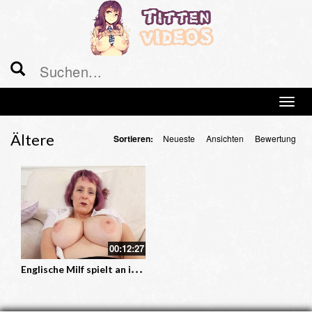
Ältere
Sortieren:
Neueste
Ansichten
Bewertung
00:12:27
E
nglische Milf spielt an ihren rosa Titten rum